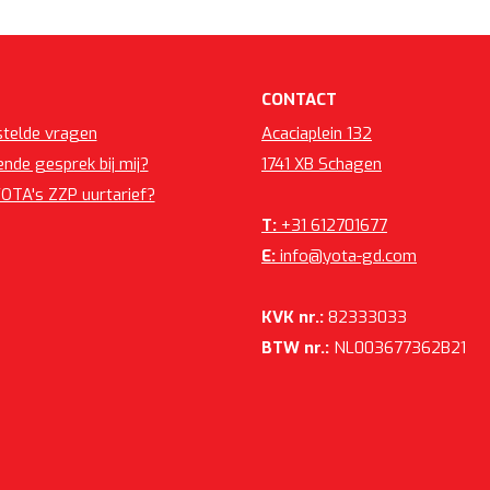
CONTACT
stelde vragen
Acaciaplein 132
vende gesprek bij mij?
1741 XB Schagen
YOTA's ZZP uurtarief?
T:
+31 612701677
E:
info@yota-gd.com
KVK nr.:
82333033
BTW nr.:
NL003677362B21