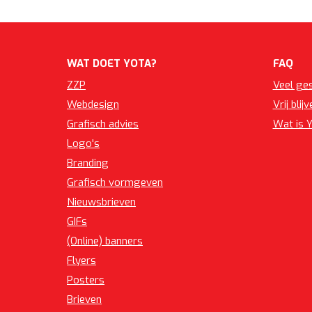
WAT DOET YOTA?
FAQ
ZZP
Veel ge
Webdesign
Vrij blij
Grafisch advies
Wat is 
Logo's
Branding
Grafisch vormgeven
Nieuwsbrieven
GIFs
(Online) banners
Flyers
Posters
Brieven