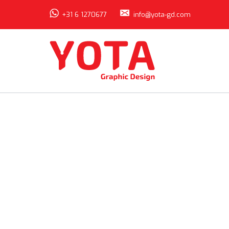
+31 6 1270677
info@yota-gd.com