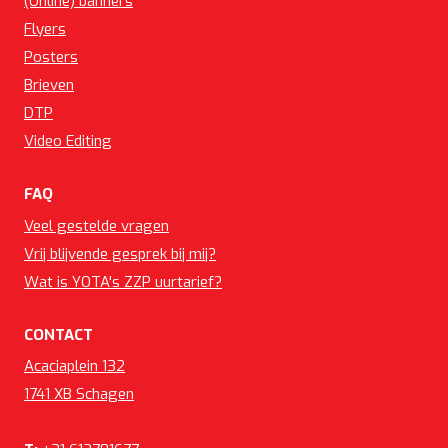
(Online) banners
Flyers
Posters
Brieven
DTP
Video Editing
FAQ
Veel gestelde vragen
Vrij blijvende gesprek bij mij?
Wat is YOTA's ZZP uurtarief?
CONTACT
Acaciaplein 132
1741 XB Schagen