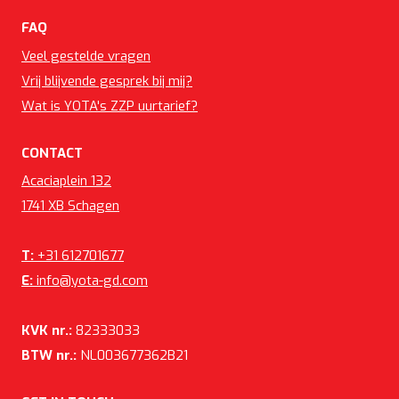
FAQ
Veel gestelde vragen
Vrij blijvende gesprek bij mij?
Wat is YOTA's ZZP uurtarief?
CONTACT
Acaciaplein 132
1741 XB Schagen
T:
+31 612701677
E:
info@yota-gd.com
KVK nr.:
82333033
BTW nr.:
NL003677362B21